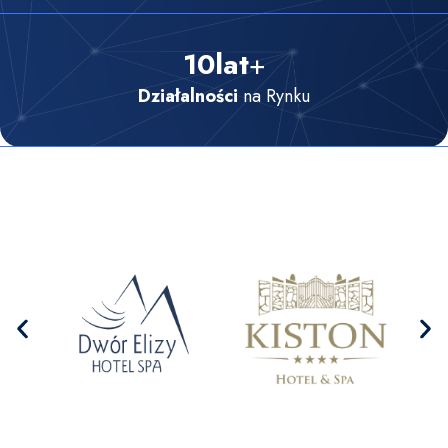
10
lat
+
Działalności
na Rynku