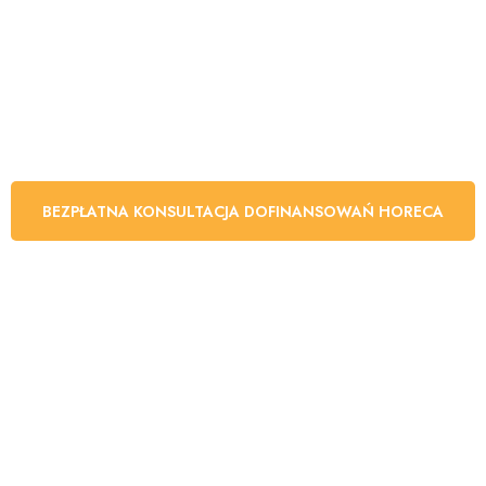
PROFESJONALNE
Szkolenia dla
HoReCa
BEZPŁATNA KONSULTACJA DOFINANSOWAŃ HORECA