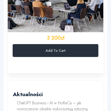
3 200zł
Add To Cart
Aktualności
ChatGPT Business i AI w HoReCa – jak
nowoczesne obiekty wykorzystują sztuczną