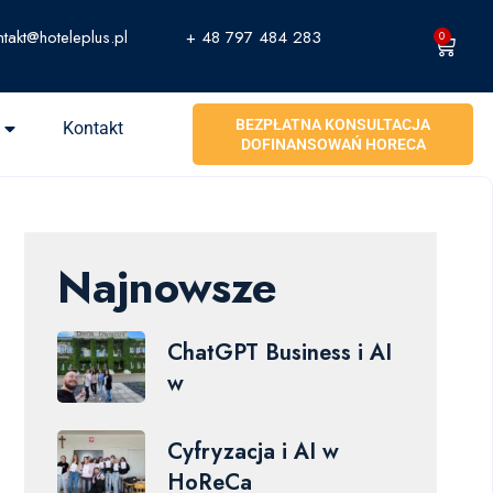
ntakt@hoteleplus.pl
+ 48 797 484 283
0
BEZPŁATNA KONSULTACJA
Kontakt
DOFINANSOWAŃ HORECA
Najnowsze
ChatGPT Business i AI
w
Cyfryzacja i AI w
HoReCa