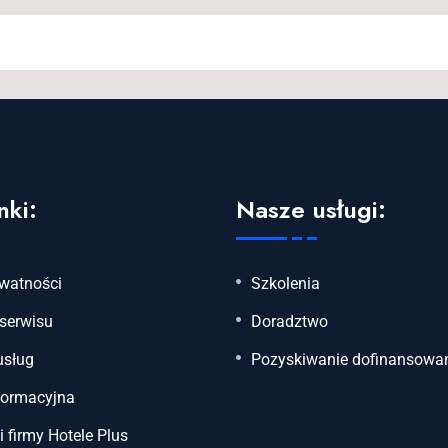
nki:
Nasze usługi:
ywatności
Szkolenia
serwisu
Doradztwo
usług
Pozyskiwanie dofinansowa
formacyjna
i firmy Hotele Plus