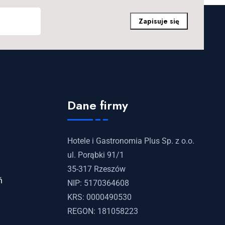
Zapisuje się
Dane firmy
Hotele i Gastronomia Plus Sp. z o.o.
ul. Porąbki 91/1
35-317 Rzeszów
ń
NIP: 5170364608
KRS: 0000490530
REGON: 181058223