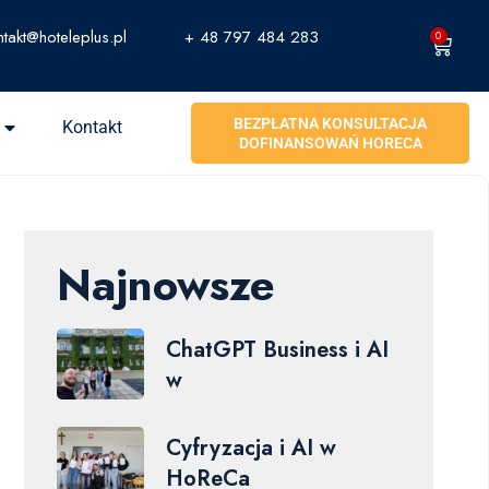
ntakt@hoteleplus.pl
+ 48 797 484 283
0
BEZPŁATNA KONSULTACJA
Kontakt
DOFINANSOWAŃ HORECA
Najnowsze
ChatGPT Business i AI
w
Cyfryzacja i AI w
HoReCa